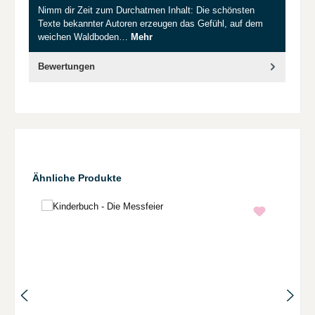
Nimm dir Zeit zum Durchatmen Inhalt: Die schönsten
Texte bekannter Autoren erzeugen das Gefühl, auf dem
weichen Waldboden…
Mehr
Bewertungen
Produktgalerie überspringen
Ähnliche Produkte