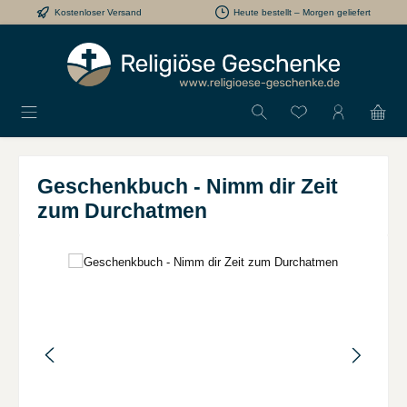
Kostenloser Versand
Heute bestellt – Morgen geliefert
Zum Hauptinhalt springen
Du hast 0 Produkt
Geschenkbuch - Nimm dir Zeit
zum Durchatmen
Bildergalerie überspringen