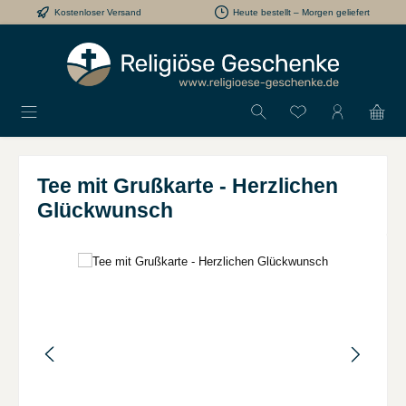
Kostenloser Versand
Heute bestellt – Morgen geliefert
Zum Hauptinhalt springen
Du hast 0 Produkt
Tee mit Grußkarte - Herzlichen
Glückwunsch
Bildergalerie überspringen