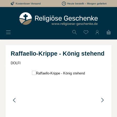
Kostenloser Versand
Heute bestellt – Morgen geliefert
Zum Hauptinhalt springen
Du hast 0 Produkt
Raffaello-Krippe - König stehend
DOLFI
Bildergalerie überspringen