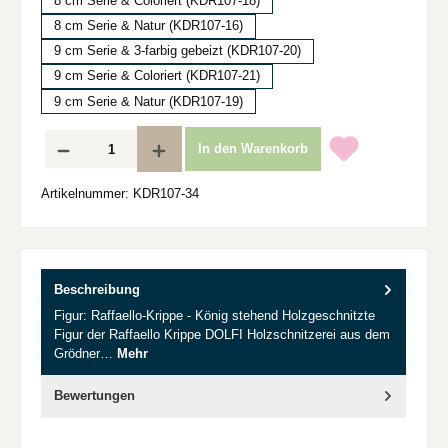
8 cm Serie & Coloriert (KDR107-18)
8 cm Serie & Natur (KDR107-16)
9 cm Serie & 3-farbig gebeizt (KDR107-20)
9 cm Serie & Coloriert (KDR107-21)
9 cm Serie & Natur (KDR107-19)
Produkt Anzahl: Gib den gewünschten Wert ein oder benutze die Schaltflächen um d
In den Warenkorb
Artikelnummer:
KDR107-34
Beschreibung
Figur: Raffaello-Krippe - König stehend Holzgeschnitzte
Figur der Raffaello Krippe DOLFI Holzschnitzerei aus dem
Grödner…
Mehr
Bewertungen