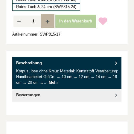
Rotes Tuch & 24 cm (SWP815-24)
Produkt Anzahl: Gib den gewünschten Wert ein oder benutze die Schaltflächen um d
In den Warenkorb
Artikelnummer:
SWP815-17
Beschreibung
Korpus, lose ohne Kreuz Material: Kunststoff Verarbeitung:
Handbearbeitet Größe: → 10 cm → 12 cm → 14 cm → 16
cm → 20 cm →…
Mehr
Bewertungen