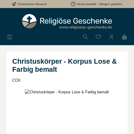
Kostenloser Versand
Heute bestellt – Morgen geliefert
Zum Hauptinhalt springen
Du hast 0 Produkt
Christuskörper - Korpus Lose &
Farbig bemalt
COX
Bildergalerie überspringen