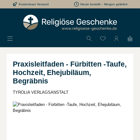
Kostenloser Versand
Heute bestellt – Morgen geliefert
Zum Hauptinhalt springen
Du hast 0 Produkt
Praxisleitfaden - Fürbitten -Taufe,
Hochzeit, Ehejubiläum,
Begräbnis
TYROLIA VERLAGSANSTALT
Bildergalerie überspringen