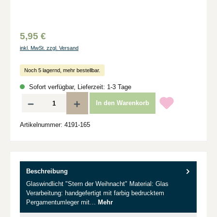
5,95 €
inkl. MwSt. zzgl. Versand
Noch 5 lagernd, mehr bestellbar.
Sofort verfügbar, Lieferzeit: 1-3 Tage
Produkt Anzahl: Gib den gewünschten Wert ein oder benutze die Schaltflächen um d
In den Warenkorb
Artikelnummer:
4191-165
Beschreibung
Glaswindlicht "Stern der Weihnacht" Material: Glas
Verarbeitung: handgefertigt mit farbig bedrucktem
Pergamentumleger mit…
Mehr