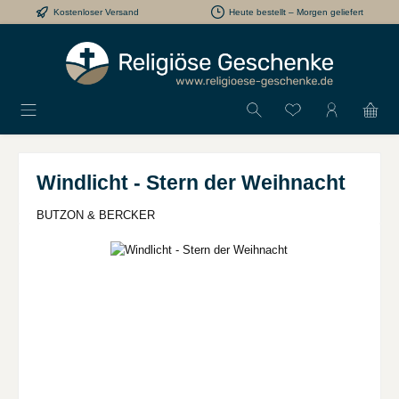
Kostenloser Versand
Heute bestellt – Morgen geliefert
Zum Hauptinhalt springen
Du hast 0 Produkt
Windlicht - Stern der Weihnacht
BUTZON & BERCKER
Bildergalerie überspringen