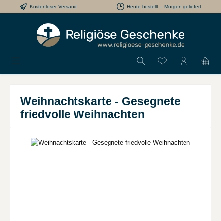
Kostenloser Versand
Heute bestellt – Morgen geliefert
Zum Hauptinhalt springen
Du hast 0 Produkt
Weihnachtskarte - Gesegnete
friedvolle Weihnachten
Bildergalerie überspringen