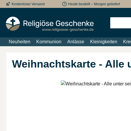
Kostenloser Versand
Heute bestellt – Morgen geliefert
m Hauptinhalt springen
Zur Suche springen
Zur Hauptnavigation springen
Neuheiten
Kommunion
Anlässe
Kleinigkeiten
Kre
Weihnachtskarte - Alle
Bildergalerie überspringen