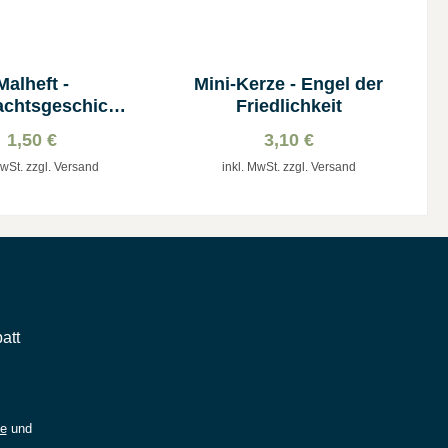
Malheft -
Mini-Kerze - Engel der
chtsgeschicht
Friedlichkeit
e
1,50 €
3,10 €
MwSt. zzgl. Versand
inkl. MwSt. zzgl. Versand
att
ie
und