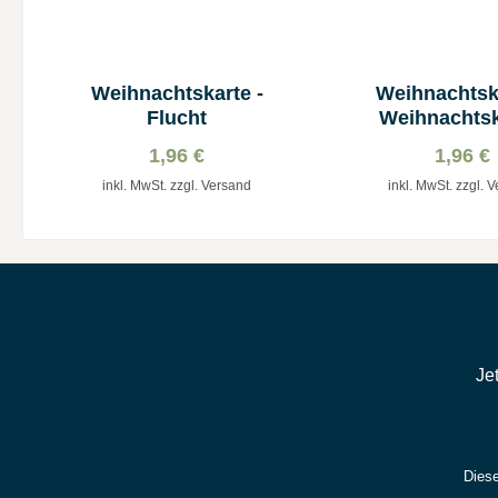
Weihnachtskarte -
Weihnachtska
Flucht
Weihnachtsk
Stern über Be
1,96 €
1,96 €
inkl. MwSt. zzgl. Versand
inkl. MwSt. zzgl. 
Je
Diese