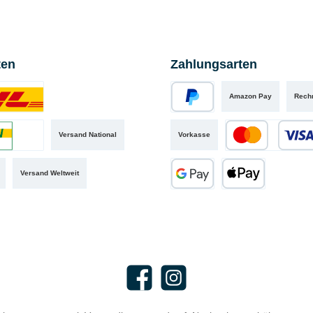
ten
Zahlungsarten
Amazon Pay
Rech
iertes Bild 1
PayPal
Versand National
Vorkasse
iertes Bild 2
Kredit- oder Debit
Versand Weltweit
Google Pay
Apple Pay
Facebook
Instagram