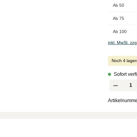
Ab
50
Ab
75
Ab
100
inkl. MwSt. zzg
Noch 4 lager
Sofort verf
Produkt Anzah
Artikelnumme