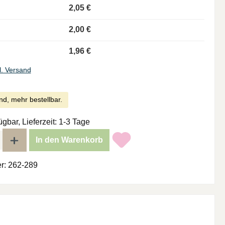
2,05 €
2,00 €
1,96 €
l. Versand
nd, mehr bestellbar.
ügbar, Lieferzeit: 1-3 Tage
l: Gib den gewünschten Wert ein oder benutze die Schaltflächen um di
In den Warenkorb
r:
262-289