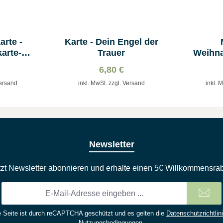
rte -
Karte - Dein Engel der
arte-
Trauer
Weihna
thlehem
6,80 €
Versand
inkl. MwSt. zzgl. Versand
inkl. 
Newsletter
tzt Newsletter abonnieren und erhalte einen 5€ Willkommensrab
E-
Mail-
Adresse
 Seite ist durch reCAPTCHA geschützt und es gelten die
Datenschutzrichtlin
*
Nutzungsbedingungen
.