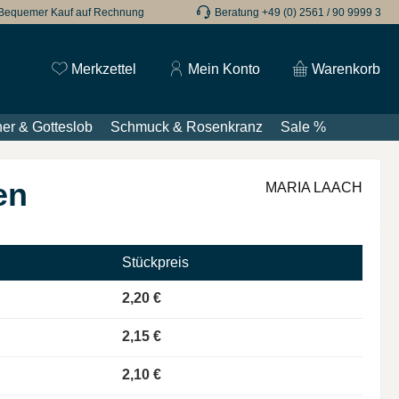
Bequemer Kauf auf Rechnung
Beratung +49 (0) 2561 / 90 9999 3
Du hast 0 Produkte auf dem Merkzettel
Merkzettel
Mein Konto
Warenkorb
er & Gotteslob
Schmuck & Rosenkranz
Sale %
en
MARIA LAACH
Stückpreis
2,20 €
2,15 €
2,10 €