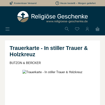
Kostenloser Versand
Heute bestellt – Morgen geliefert
Zum Hauptinhalt springen
Du hast 0 Produkt
Trauerkarte - In stiller Trauer &
Holzkreuz
BUTZON & BERCKER
Bildergalerie überspringen