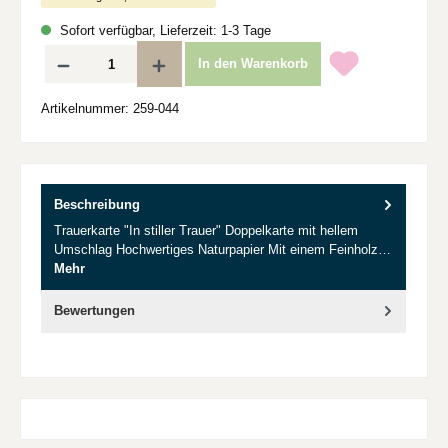
Sofort verfügbar, Lieferzeit: 1-3 Tage
Produkt Anzahl: Gib den gewünschten Wert ein oder benutze die Schaltflächen um d
In den Warenkorb
Artikelnummer:
259-044
Beschreibung
Trauerkarte "In stiller Trauer" Doppelkarte mit hellem
Umschlag Hochwertiges Naturpapier Mit einem Feinholz…
Mehr
Bewertungen