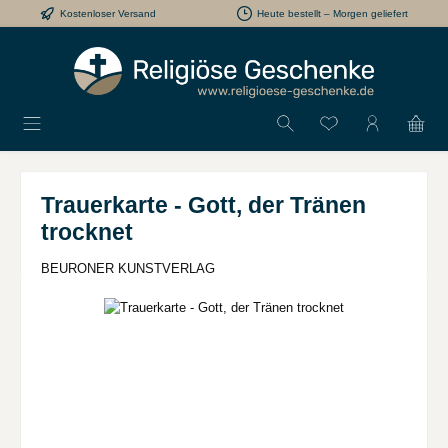
Kostenloser Versand
Heute bestellt – Morgen geliefert
Zum Hauptinhalt springen
Du hast 0 Produkt
Trauerkarte - Gott, der Tränen
trocknet
BEURONER KUNSTVERLAG
Bildergalerie überspringen