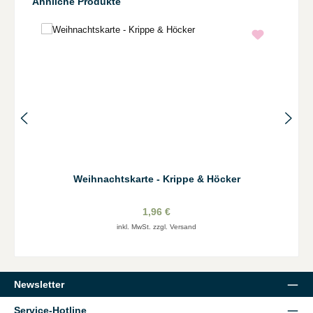
Produktgalerie überspringen
Ähnliche Produkte
Weihnachtskarte - Krippe & Höcker
1,96 €
inkl. MwSt. zzgl. Versand
Newsletter
Service-Hotline