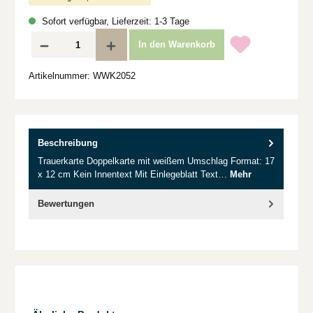
Sofort verfügbar, Lieferzeit: 1-3 Tage
Produkt Anzahl: Gib den gewünschten Wert ein oder benutze die Schaltflächen um d
In den Warenkorb
Artikelnummer:
WWK2052
Beschreibung
Trauerkarte Doppelkarte mit weißem Umschlag Format: 17
x 12 cm Kein Innentext Mit Einlegeblatt Text…
Mehr
Bewertungen