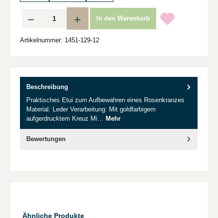
Produkt Anzahl: Gib den gewünschten Wert ein oder benutze die Schaltflächen um d
In den Warenkorb
Artikelnummer:
1451-129-12
Beschreibung
Praktisches Etui zum Aufbewahren eines Rosenkranzes
Material: Leder Verarbeitung: Mit goldfarbigem
aufgerdrucktem Kreuz Mi…
Mehr
Bewertungen
Produktgalerie überspringen
Ähnliche Produkte