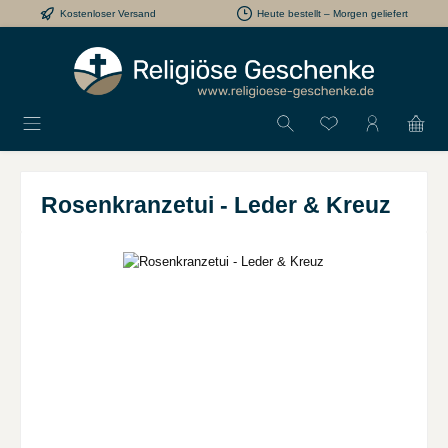
Kostenloser Versand
Heute bestellt – Morgen geliefert
Zum Hauptinhalt springen
Du hast 0 Produkt
Rosenkranzetui - Leder & Kreuz
Bildergalerie überspringen