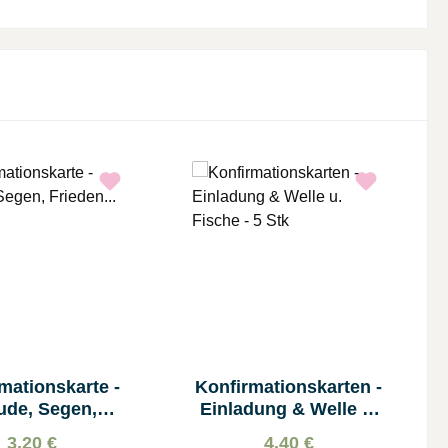
mationskarte -
Konfirmationskarten -
ude, Segen,
Einladung & Welle u.
Frieden...
Fische - 5 Stk
3,20 €
4,40 €