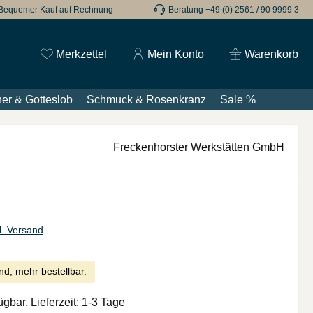
Bequemer Kauf auf Rechnung
Beratung +49 (0) 2561 / 90 9999 3
Du hast 0 Produkte auf dem Merkzettel
Merkzettel
Mein Konto
Warenkorb
er & Gotteslob
Schmuck & Rosenkranz
Sale %
Freckenhorster Werkstätten GmbH
l. Versand
nd, mehr bestellbar.
ügbar, Lieferzeit: 1-3 Tage