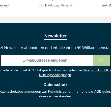
he &
Versand
inkl. MwSt. zzgl. Versand
inkl. 
e
Newsletter
tzt Newsletter abonnieren und erhalte einen 5€ Willkommensrab
E-
Mail-
Adresse
 Seite ist durch reCAPTCHA geschützt und es gelten die
Datenschutzrichtlin
*
Nutzungsbedingungen
.
Datenschutz
Datenschutzbestimmungen
zur Kenntnis genommen und die
AGB
geles
ihnen einverstanden.