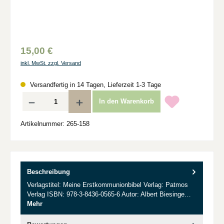
15,00 €
inkl. MwSt. zzgl. Versand
Versandfertig in 14 Tagen, Lieferzeit 1-3 Tage
Produkt Anzahl: Gib den gewünschten Wert ein oder benutze die Schaltflächen um d
In den Warenkorb
Artikelnummer:
265-158
Beschreibung
Verlagstitel: Meine Erstkommunionbibel Verlag: Patmos
Verlag ISBN: 978-3-8436-0565-6 Autor: Albert Biesinge…
Mehr