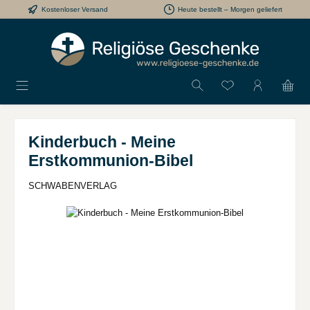
Kostenloser Versand
Heute bestellt – Morgen geliefert
Zum Hauptinhalt springen
Du hast 0 Produkt
Kinderbuch - Meine
Erstkommunion-Bibel
SCHWABENVERLAG
Bildergalerie überspringen