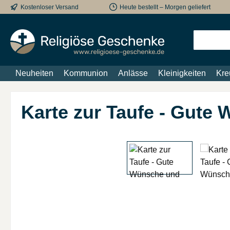
Kostenloser Versand
Heute bestellt – Morgen geliefert
m Hauptinhalt springen
Zur Suche springen
Zur Hauptnavigation springen
Neuheiten
Kommunion
Anlässe
Kleinigkeiten
Kre
Karte zur Taufe - Gute
Bildergalerie überspringen