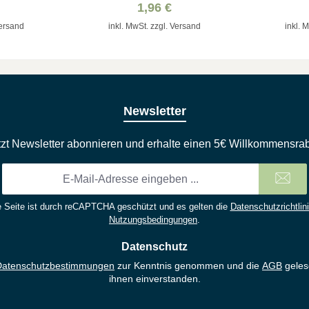
1,96 €
Versand
inkl. MwSt. zzgl. Versand
inkl. 
Newsletter
tzt Newsletter abonnieren und erhalte einen 5€ Willkommensrab
E-
Mail-
Adresse
 Seite ist durch reCAPTCHA geschützt und es gelten die
Datenschutzrichtlin
*
Nutzungsbedingungen
.
Datenschutz
Datenschutzbestimmungen
zur Kenntnis genommen und die
AGB
geles
ihnen einverstanden.