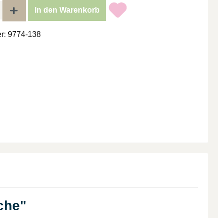
l: Gib den gewünschten Wert ein oder benutze die Schaltflächen um di
In den Warenkorb
r:
9774-138
che"