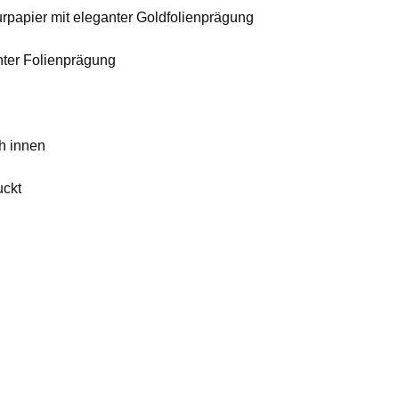
rpapier mit eleganter Goldfolienprägung
nter Folienprägung
h innen
uckt