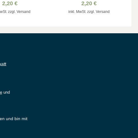
2,20 €
2,20 €
MwSt. zzgl. Versand
inkl. MwSt. zzgl. Versand
att
ie
und
en und bin mit