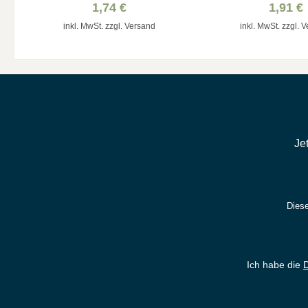
1,74 €
1,91 €
inkl. MwSt. zzgl. Versand
inkl. MwSt. zzgl. 
Je
Diese
Ich habe die