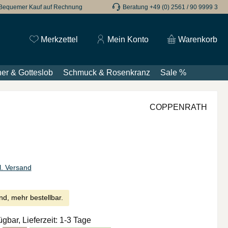
Bequemer Kauf auf Rechnung
Beratung +49 (0) 2561 / 90 9999 3
Du hast 0 Produkte auf dem Merkzettel
Merkzettel
Mein Konto
Warenkorb
er & Gotteslob
Schmuck & Rosenkranz
Sale %
COPPENRATH
l. Versand
nd, mehr bestellbar.
ügbar, Lieferzeit: 1-3 Tage