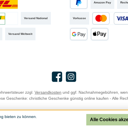
Amazon Pay
Rech
iertes Bild 1
PayPal
Versand National
Vorkasse
iertes Bild 2
Kredit- oder Debit
Versand Weltweit
Google Pay
Apple Pay
Facebook
Instagram
Mehrwertsteuer zzgl.
Versandkosten
und ggf. Nachnahmegebühren, wenn
se Geschenke: christliche Geschenke günstig online kaufen - Alle Rec
ng bieten zu können.
Alle Cookies akz