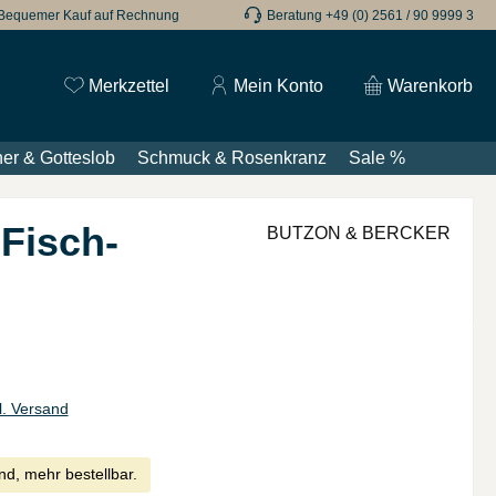
Bequemer Kauf auf Rechnung
Beratung +49 (0) 2561 / 90 9999 3
Du hast 0 Produkte auf dem Merkzettel
Merkzettel
Mein Konto
Warenkorb
er & Gotteslob
Schmuck & Rosenkranz
Sale %
Fisch-
BUTZON & BERCKER
l. Versand
nd, mehr bestellbar.