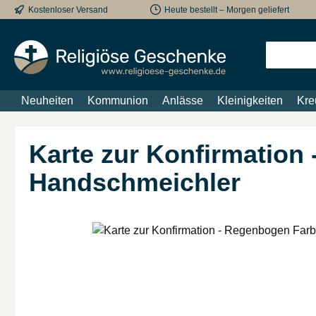
Kostenloser Versand
Heute bestellt – Morgen geliefert
m Hauptinhalt springen
Zur Suche springen
Zur Hauptnavigation springen
Neuheiten
Kommunion
Anlässe
Kleinigkeiten
Kre
Karte zur Konfirmation
Handschmeichler
Bildergalerie überspringen