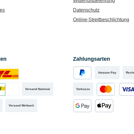
Widerrufsbelehrung
es
Datenschutz
Online-Streitbeschlichtung
ten
Zahlungsarten
Amazon Pay
Rech
iertes Bild 1
PayPal
Versand National
Vorkasse
iertes Bild 2
Kredit- oder Debit
Versand Weltweit
Google Pay
Apple Pay