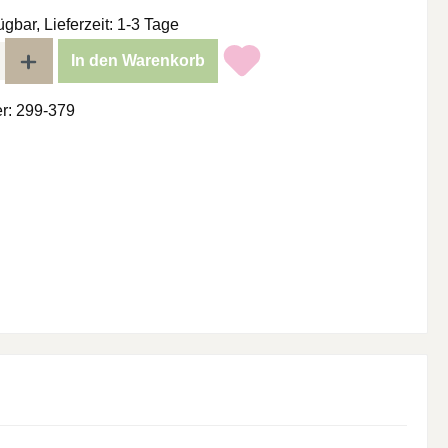
ügbar, Lieferzeit: 1-3 Tage
l: Gib den gewünschten Wert ein oder benutze die Schaltflächen um di
In den Warenkorb
r:
299-379