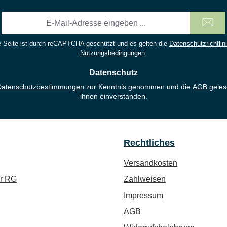
E-
Mail-
Adresse
 Seite ist durch reCAPTCHA geschützt und es gelten die
Datenschutzrichtlin
*
Nutzungsbedingungen
.
Datenschutz
Datenschutzbestimmungen
zur Kenntnis genommen und die
AGB
geles
ihnen einverstanden.
Rechtliches
Versandkosten
ür RG
Zahlweisen
Impressum
AGB