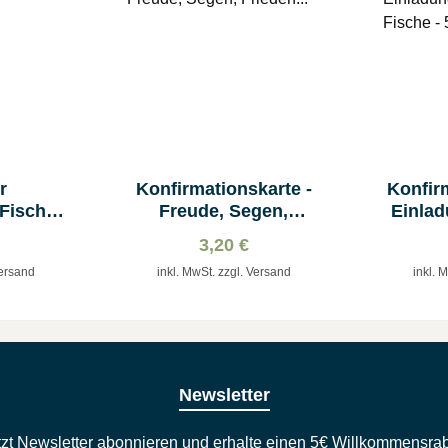
r
Konfirmationskarte -
Konfir
 Fisch &
Freude, Segen,
Einlad
Frieden...
Fis
3,20 €
Versand
inkl. MwSt. zzgl. Versand
inkl. 
Newsletter
tzt Newsletter abonnieren und erhalte einen 5€ Willkommensrab