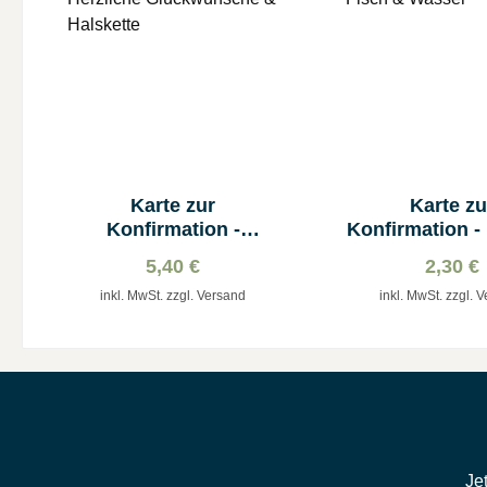
Karte zur
Karte zu
Konfirmation -
Konfirmation -
Herzliche
Wasser
5,40 €
2,30 €
Glückwünsche &
inkl. MwSt. zzgl. Versand
inkl. MwSt. zzgl. 
Halskette
Je