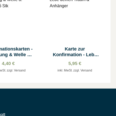
mationskarten -
Karte zur
ung & Welle u.
Konfirmation - Lebe
che - 5 Stk
deinen Traum &
4,40 €
5,95 €
Anhänger
MwSt. zzgl. Versand
inkl. MwSt. zzgl. Versand
att