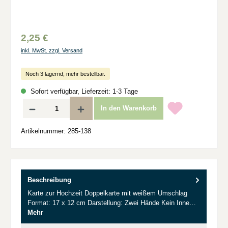
2,25 €
inkl. MwSt. zzgl. Versand
Noch 3 lagernd, mehr bestellbar.
Sofort verfügbar, Lieferzeit: 1-3 Tage
Produkt Anzahl: Gib den gewünschten Wert ein oder benutze die Schaltflächen um d
In den Warenkorb
Artikelnummer:
285-138
Beschreibung
Karte zur Hochzeit Doppelkarte mit weißem Umschlag
Format: 17 x 12 cm Darstellung: Zwei Hände Kein Inne…
Mehr