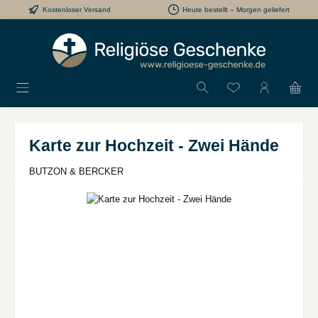
Kostenloser Versand
Heute bestellt – Morgen geliefert
Zum Hauptinhalt springen
Du hast 0 Produkt
Karte zur Hochzeit - Zwei Hände
BUTZON & BERCKER
Bildergalerie überspringen