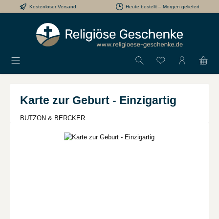
Kostenloser Versand
Heute bestellt – Morgen geliefert
Zum Hauptinhalt springen
Du hast 0 Produkt
Karte zur Geburt - Einzigartig
BUTZON & BERCKER
Bildergalerie überspringen