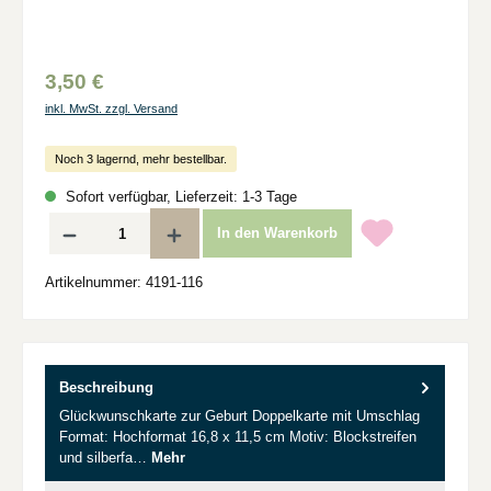
3,50 €
inkl. MwSt. zzgl. Versand
Noch 3 lagernd, mehr bestellbar.
Sofort verfügbar, Lieferzeit: 1-3 Tage
Produkt Anzahl: Gib den gewünschten Wert ein oder benutze die Schaltflächen um d
In den Warenkorb
Artikelnummer:
4191-116
Beschreibung
Glückwunschkarte zur Geburt Doppelkarte mit Umschlag
Format: Hochformat 16,8 x 11,5 cm Motiv: Blockstreifen
und silberfa…
Mehr