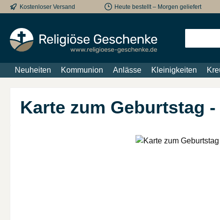
Kostenloser Versand
Heute bestellt – Morgen geliefert
m Hauptinhalt springen
Zur Suche springen
Zur Hauptnavigation springen
Neuheiten
Kommunion
Anlässe
Kleinigkeiten
Kre
Karte zum Geburtstag -
Bildergalerie überspringen