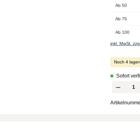
Ab
50
Ab
75
Ab
100
inkl. MwSt. zzg
Noch 4 lager
Sofort verf
Produkt Anzah
Artikelnumme