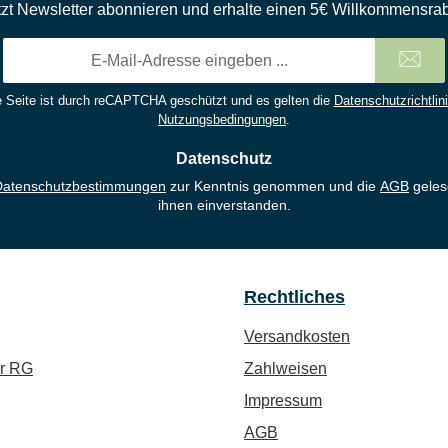
tzt Newsletter abonnieren und erhalte einen 5€ Willkommensrab
E-
Mail-
Adresse
 Seite ist durch reCAPTCHA geschützt und es gelten die
Datenschutzrichtlin
*
Nutzungsbedingungen
.
Datenschutz
Datenschutzbestimmungen
zur Kenntnis genommen und die
AGB
geles
ihnen einverstanden.
Rechtliches
Versandkosten
ür RG
Zahlweisen
Impressum
AGB