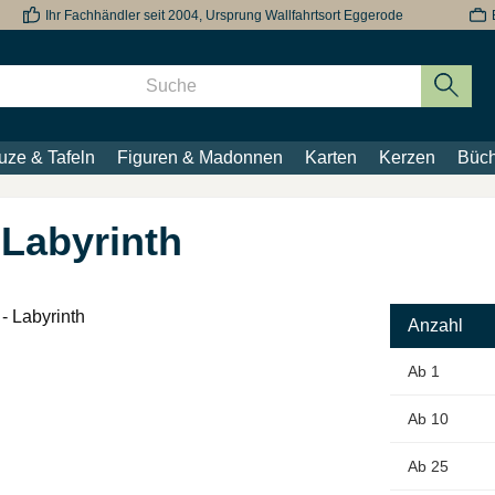
Ihr Fachhändler seit 2004, Ursprung Wallfahrtsort Eggerode
uze & Tafeln
Figuren & Madonnen
Karten
Kerzen
Büch
 Labyrinth
Anzahl
Ab
1
Ab
10
Ab
25