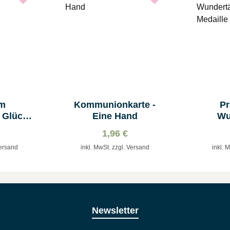
um
Kommunionkarte -
Pr
 Glück
Eine Hand
Wu
en
Madon
1,96 €
Versand
inkl. MwSt. zzgl. Versand
inkl. 
Newsletter