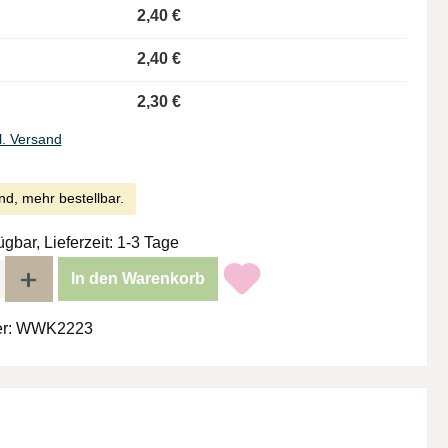
2,40 €
2,40 €
2,30 €
l. Versand
nd, mehr bestellbar.
ügbar, Lieferzeit: 1-3 Tage
l: Gib den gewünschten Wert ein oder benutze die Schaltflächen um di
In den Warenkorb
r:
WWK2223