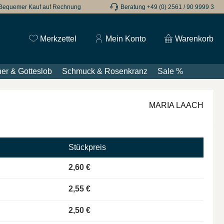
Bequemer Kauf auf Rechnung
Beratung +49 (0) 2561 / 90 9999 3
Du hast 0 Produkte auf dem Merkzettel
Merkzettel
Mein Konto
Warenkorb
er & Gotteslob
Schmuck & Rosenkranz
Sale %
MARIA LAACH
Stückpreis
2,60 €
2,55 €
2,50 €