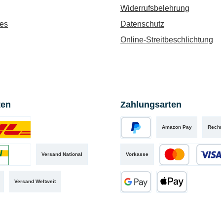
Widerrufsbelehrung
es
Datenschutz
Online-Streitbeschlichtung
ten
Zahlungsarten
Amazon Pay
Rech
iertes Bild 1
PayPal
Versand National
Vorkasse
iertes Bild 2
Kredit- oder Debit
Versand Weltweit
Google Pay
Apple Pay