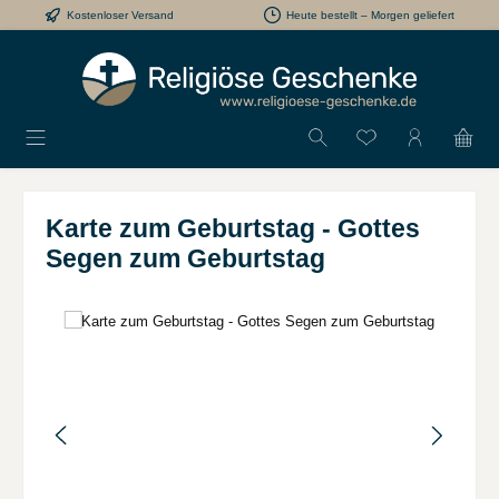
Kostenloser Versand
Heute bestellt – Morgen geliefert
Zum Hauptinhalt springen
Du hast 0 Produkt
Karte zum Geburtstag - Gottes
Segen zum Geburtstag
Bildergalerie überspringen