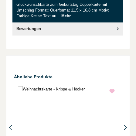
Glückwunschkarte zum Geburtstag Doppelkarte mit
Umschlag Format: Querformat 11,5 x 16,8 cm Motiv:
Farbige Kreise Text au…
Mehr
Bewertungen
Produktgalerie überspringen
Ähnliche Produkte