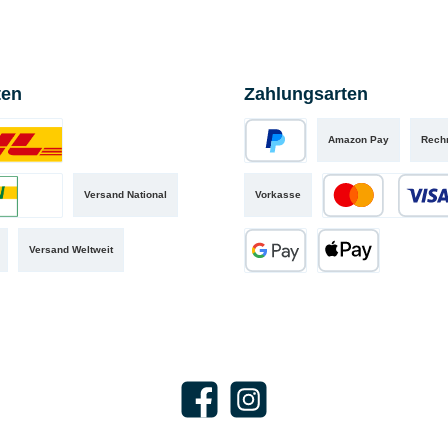
ten
Zahlungsarten
Amazon Pay
Rech
iertes Bild 1
PayPal
Versand National
Vorkasse
iertes Bild 2
Kredit- oder Debit
Versand Weltweit
Google Pay
Apple Pay
Facebook
Instagram