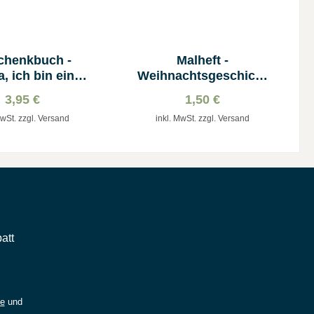
chenkbuch -
Malheft -
, ich bin ein
Weihnachtsgeschicht
chulkind!
e
3,95 €
1,50 €
MwSt. zzgl. Versand
inkl. MwSt. zzgl. Versand
att
ie
und