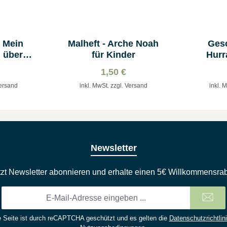
 Mein
Malheft - Arche Noah
Ges
 über
für Kinder
Hurra
S
1,50 €
Versand
inkl. MwSt. zzgl. Versand
inkl. 
Newsletter
tzt Newsletter abonnieren und erhalte einen 5€ Willkommensrab
E-
Mail-
Adresse
 Seite ist durch reCAPTCHA geschützt und es gelten die
Datenschutzrichtlin
*