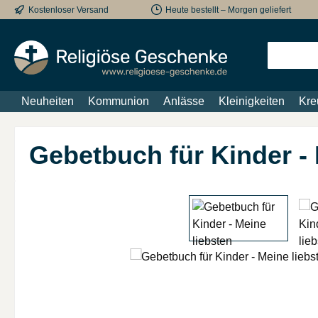
Kostenloser Versand
Heute bestellt – Morgen geliefert
m Hauptinhalt springen
Zur Suche springen
Zur Hauptnavigation springen
Neuheiten
Kommunion
Anlässe
Kleinigkeiten
Kre
Gebetbuch für Kinder -
Bildergalerie überspringen