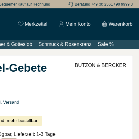
Bequemer Kauf auf Rechnung
Beratung +49 (0) 2561 / 90 9999 3
Du hast 0 Produkte auf dem Merkzettel
Merkzettel
Mein Konto
Warenkorb
er & Gotteslob
Schmuck & Rosenkranz
Sale %
el-Gebete
BUTZON & BERCKER
l. Versand
nd, mehr bestellbar.
ügbar, Lieferzeit: 1-3 Tage