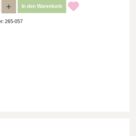
l: Gib den gewünschten Wert ein oder benutze die Schaltflächen um di
In den Warenkorb
r:
265-057