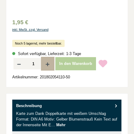
1,95 €
inkl. MwSt. zzgl. Versand
Noch 5 lagernd, mehr bestellbar.
Sofort verfügbar, Lieferzeit: 1-3 Tage
Produkt Anzahl: Gib den gewünschten Wert ein oder benutze die Schaltflächen um d
In den Warenkorb
Artikelnummer:
201802054110-50
Beschreibung
Karte zum Dank Doppelkarte mit weißem Umschlag
Format: DIN A6 Motiv: Gelber Blumenstrauß Kein Text auf
der Innenseite Mit E…
Mehr